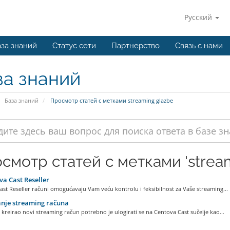
Русский
за знаний
Статус сети
Партнерство
Связь с нами
за знаний
База знаний
Просмотр статей с метками streaming glazbe
смотр статей с метками 'stream
a Cast Reseller
st Reseller računi omogućavaju Vam veću kontrolu i feksibilnost za Vaše streaming...
nje streaming računa
 kreirao novi streaming račun potrebno je ulogirati se na Centova Cast sučelje kao...