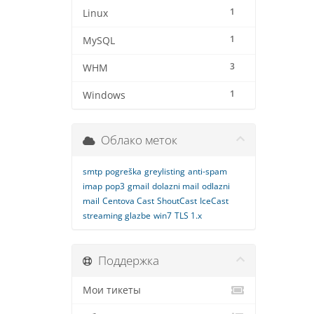
1
Linux
1
MySQL
3
WHM
1
Windows
Облако меток
smtp
pogreška
greylisting
anti-spam
imap
pop3
gmail
dolazni mail
odlazni
mail
Centova Cast
ShoutCast
IceCast
streaming glazbe
win7
TLS 1.x
Поддержка
Мои тикеты