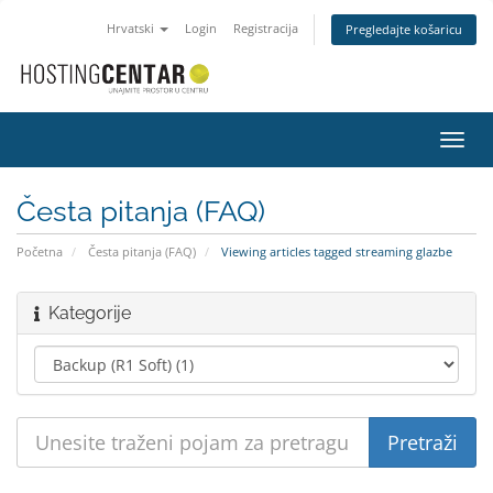
Hrvatski
Login
Registracija
Pregledajte košaricu
Preba
navig
Česta pitanja (FAQ)
Početna
Česta pitanja (FAQ)
Viewing articles tagged streaming glazbe
Kategorije