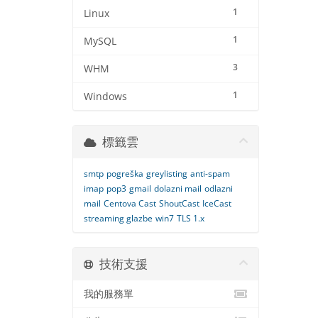
1
Linux
1
MySQL
3
WHM
1
Windows
標籤雲
smtp
pogreška
greylisting
anti-spam
imap
pop3
gmail
dolazni mail
odlazni
mail
Centova Cast
ShoutCast
IceCast
streaming glazbe
win7
TLS 1.x
技術支援
我的服務單