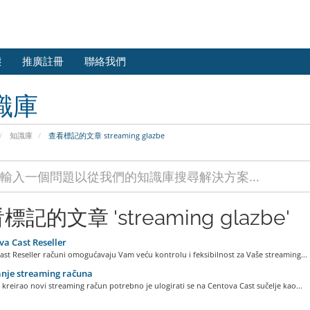
態
推廣註冊
聯絡我們
識庫
知識庫
查看標記的文章 streaming glazbe
標記的文章 'streaming glazbe'
a Cast Reseller
st Reseller računi omogućavaju Vam veću kontrolu i feksibilnost za Vaše streaming...
nje streaming računa
 kreirao novi streaming račun potrebno je ulogirati se na Centova Cast sučelje kao...