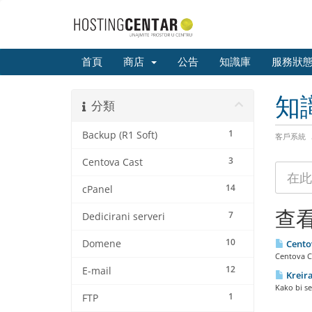
首頁
商店
公告
知識庫
服務狀
知
分類
1
Backup (R1 Soft)
客戶系統
3
Centova Cast
14
cPanel
查看
7
Dedicirani serveri
10
Domene
Centov
Centova Ca
12
E-mail
Kreira
Kako bi se
1
FTP