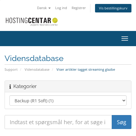
Dansk
Log ind
Registrer
Vis bestillingskurv
Skift
navig
Vidensdatabase
Support
Vidensdatabase
Viser artikler tagget streaming glazbe
Kategorier