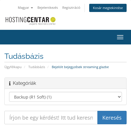
Magyar
Bejelentkezés
Regisztráció
Kosár megtekintése
Váltá
a
navig
Tudásbázis
Ügyfélkapu
Tudásbázis
Bejelölt bejegyzések streaming glazbe
Kategóriák