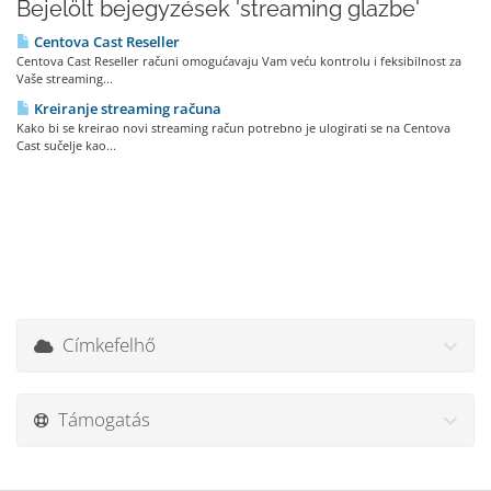
Bejelölt bejegyzések 'streaming glazbe'
Centova Cast Reseller
Centova Cast Reseller računi omogućavaju Vam veću kontrolu i feksibilnost za
Vaše streaming...
Kreiranje streaming računa
Kako bi se kreirao novi streaming račun potrebno je ulogirati se na Centova
Cast sučelje kao...
Címkefelhő
Támogatás