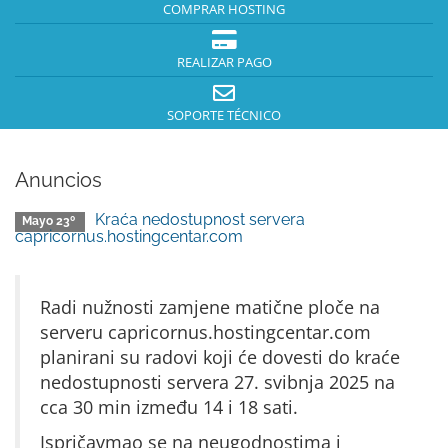
COMPRAR HOSTING
REALIZAR PAGO
SOPORTE TÉCNICO
Anuncios
Kraća nedostupnost servera
Mayo 23º
capricornus.hostingcentar.com
Radi nužnosti zamjene matične ploče na
serveru capricornus.hostingcentar.com
planirani su radovi koji će dovesti do kraće
nedostupnosti servera 27. svibnja 2025 na
cca 30 min između 14 i 18 sati.
Ispričavmao se na neugodnostima i