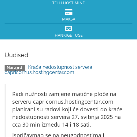
TELLI HOSTIMINE
MAKSA
HANKIGE TUGE
Uudised
Kraća nedostupnost servera
Mai 23rd
capricornus.hostingcentar.com
Radi nužnosti zamjene matične ploče na
serveru capricornus.hostingcentar.com
planirani su radovi koji će dovesti do kraće
nedostupnosti servera 27. svibnja 2025 na
cca 30 min između 14 i 18 sati.
Ispričavmao se na neugodnostima i