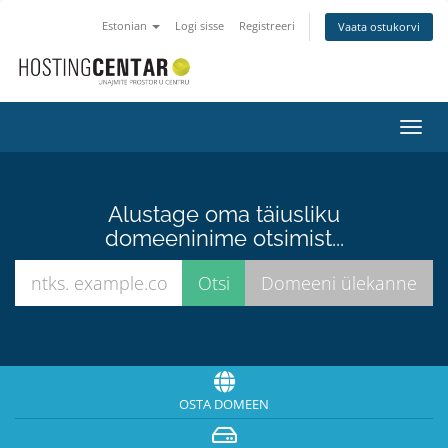
Estonian
Logi sisse
Registreeri
Vaata ostukorvi
Lülit
navig
Alustage oma täiusliku
domeeninime otsimist...
OSTA DOMEEN