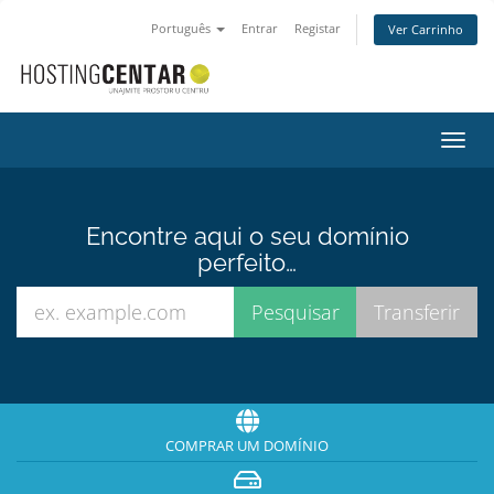
Português
Entrar
Registar
Ver Carrinho
Alter
nave
Encontre aqui o seu domínio
perfeito…
COMPRAR UM DOMÍNIO