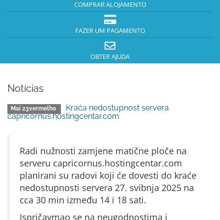
COMPRAR ALOJAMENTO
FAZER UM PAGAMENTO
OBTER AJUDA
Notícias
Kraća nedostupnost servera
Mai 23vermelho
capricornus.hostingcentar.com
Radi nužnosti zamjene matične ploče na
serveru capricornus.hostingcentar.com
planirani su radovi koji će dovesti do kraće
nedostupnosti servera 27. svibnja 2025 na
cca 30 min između 14 i 18 sati.
Ispričavmao se na neugodnostima i