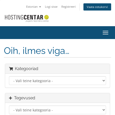
Estonian
Logi sisse
Registreeri
Vaata ostukorvi
Lülit
navig
Oih, ilmes viga…
Kategooriad
Tegevused