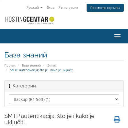
Русский
Вход
Регистрация
Просмотр корзины
Пере
нави
База знаний
Портал
База знаний
E-mail
SMTP autentikacija: što je i kako je uključiti.
Категории
SMTP autentikacija: što je i kako je
uključiti.