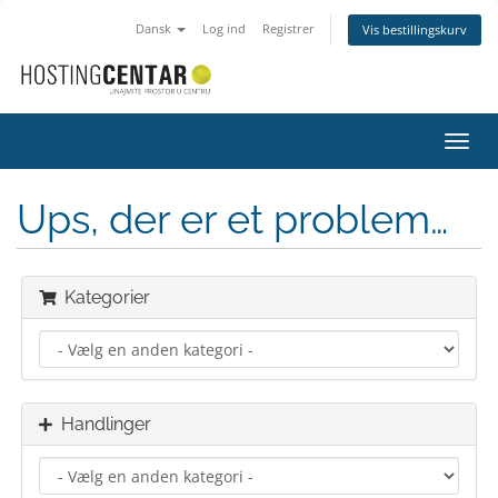
Dansk
Log ind
Registrer
Vis bestillingskurv
Skift
navig
Ups, der er et problem…
Kategorier
Handlinger