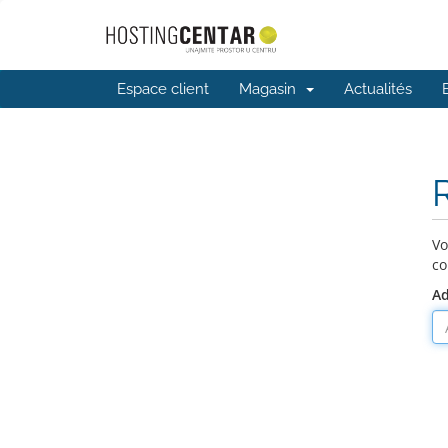
Espace client
Magasin
Actualités
R
Vo
co
Ad