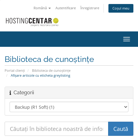
Română
Autentificare
Înregistrare
Coșul meu
Navi
Toggl
Biblioteca de cunoștințe
Portal clienți
Biblioteca de cunoștințe
Afișare articole cu eticheta greylisting
Categorii