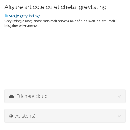
Afișare articole cu eticheta 'greylisting'
Što je greylisting?
Greylisting je mogućnost rada mail servera na način da svaki dolazni mail
inicijalno privremeno...
Etichete cloud
Asistență