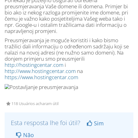
Ponekad je poželjno osigurati određena
preusmjeravanja Vaše domene ili domena. Primjer bi
bio ako iz nekog razloga promijenite ime domene, pri
čemu je važno kako posjetiteljima Vašeg weba tako i
npr. Google-u i ostalim tražilicama dati informaciju o
napravljenoj promjeni.
Preusmjeravanja je moguće koristiti i kako bismo
tražilici dali informaciju o određenom sadržaju koji se
nalazi na novoj adresi (ne nužno samo domeni). Na
donjem primjeru smo preusmjerili
http://hostingcentar.com
i
http://www.hostingcentar.com
na
https://www.hostingcentar.com
118 Usuários acharam útil
Esta resposta lhe foi útil?
Sim
Não