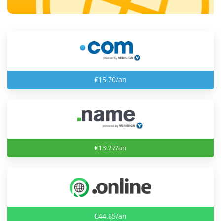
€15.70/an
€13.27/an
€44.65/an