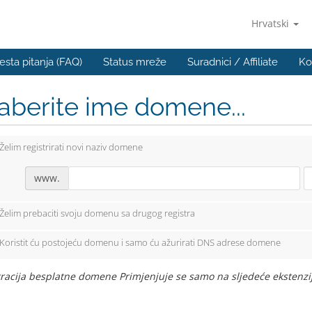
Hrvatski
esta pitanja (FAQ)
Status mreže
Suradnici / Affiliate
Ko
berite ime domene...
Želim registrirati novi naziv domene
www.
Želim prebaciti svoju domenu sa drugog registra
Koristit ću postojeću domenu i samo ću ažurirati DNS adrese domene
racija besplatne domene Primjenjuje se samo na sljedeće ekstenzije: .