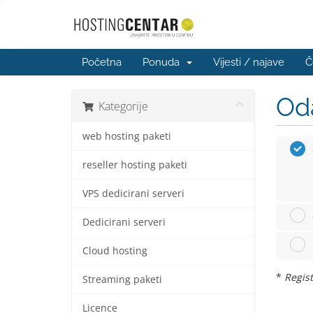
Početna
Ponuda
Vijesti / najave
Č
Oda
Kategorije
web hosting paketi
reseller hosting paketi
VPS dedicirani serveri
Dedicirani serveri
Cloud hosting
*
Regist
Streaming paketi
Licence