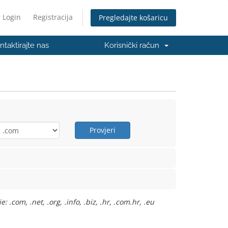
Login
Registracija
Pregledajte košaricu
ntaktirajte nas
Korisnički račun
Provjeri
com, .net, .org, .info, .biz, .hr, .com.hr, .eu