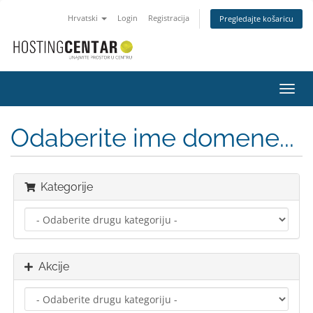
Hrvatski
Login
Registracija
Pregledajte košaricu
Preba
navig
Odaberite ime domene...
Kategorije
Akcije